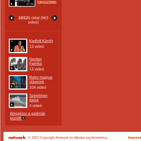
kaposztajanos
07:54
10/121
oldal (963
videó)
Kadlott Károly
13 videó
Neoton
Família
13 videó
Retro magyar
slágerek
104 videó
Szerelmes
dalok
4 videó
Böngéssz a galériák
között!
© 2007 Copyright Network.hu Minden jog fenntartva.
Impres