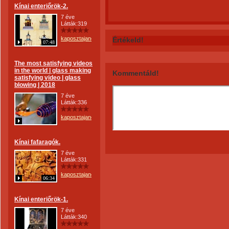
Kínai enteriőrök-2.
7 éve
Látták:319
kaposztajanos
Értékeld!
07:48
The most satisfying videos
in the world | glass making
Kommentáld!
satisfying video | glass
blowing | 2018
7 éve
Látták:336
kaposztajanos
Kínai fafaragók.
7 éve
Látták:331
kaposztajanos
06:34
Kínai enteriőrök-1.
7 éve
Látták:340