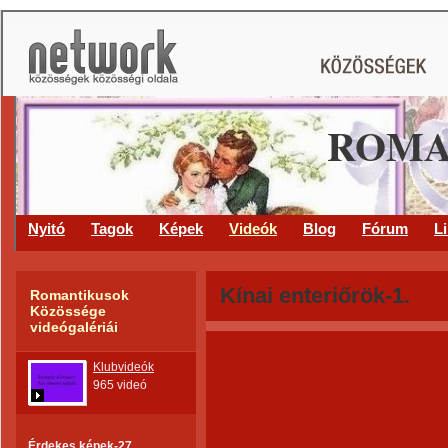
ROMA
Nyitó
Tagok
Képek
Videók
Blog
Fórum
L
Kínai enteriőrök-1.
Romantikusok
Közössége
videógalériái
Klubvideók
965 videó
Érdekes képek-27.