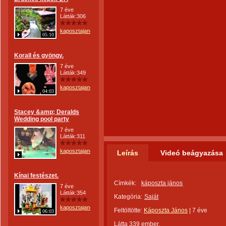
7 éve
Látták:306
kaposztajanos
05:10
Korall és gyöngy.
7 éve
Látták:349
kaposztajanos
04:03
Stacey &amp; Deralds
Wedding pool party
7 éve
Látták:311
kaposztajanos
Leírás
Videó beágyazása
Kínai festészet.
Címkék:
káposzta jános
7 éve
Látták:354
Kategória:
Saját
kaposztajanos
Feltöltötte:
Káposzta János
|
7 éve
06:03
Látta 339 ember.