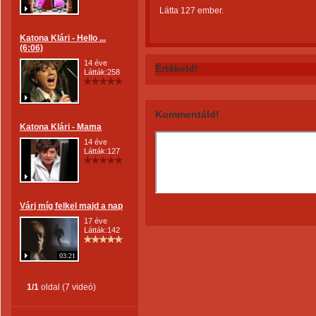
Látta 127 ember.
Katona Klári - Hello ...
(6:06)
14 éve
Értékeld!
Látták:258
Kommentáld!
Katona Klári - Mama
14 éve
Látták:127
Várj míg felkel majd a nap
17 éve
Látták:142
03:21
1/1
oldal (7 videó)