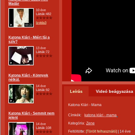
Madár
10 éve
Látták:482
Izolda3
03:22
Katona Klári - Miért fáj a
szív?
13 éve
Látták:72
Katona Klári - Könnyek
nélkül.
14 éve
Látták:92
Leírás
Videó beágyazása
Katona Klári - Mama
Katona Klári - Semmit nem
Címkék:
katona klári - mama
jelent
Kategória:
Zene
14 éve
Látták:108
Feltöltötte:
[Törölt felhasználó]
|
14 éve