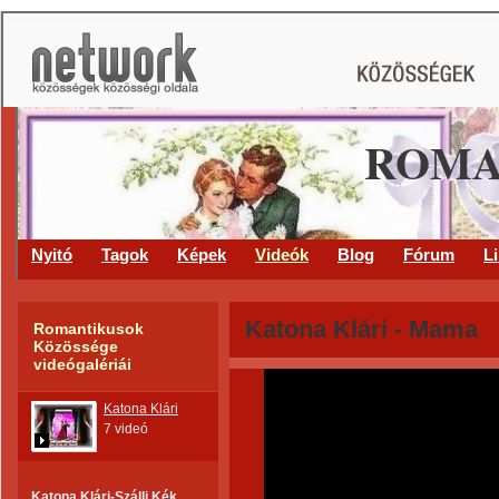
ROMA
Nyitó
Tagok
Képek
Videók
Blog
Fórum
L
Katona Klári - Mama
Romantikusok
Közössége
videógalériái
Katona Klári
7 videó
Katona Klári-Szállj Kék