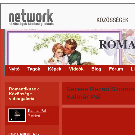
ROMA
Nyitó
Tagok
Képek
Videók
Blog
Fórum
L
Seress Rezső Szomor
Romantikusok
Közössége
Kalmár Pál
videógalériái
Kalmár Pál
7 videó
EGY HANGULAT -