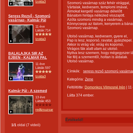
Izolda3
Szomorú vasárnap száz fehér virággal,
02:57
Vártalak, kedvesem, templomi imával,
Álmokat kergető vasárnap délelőtt
Bánatom hintaja nélküled visszajött.
Seress Rezső - Szomorú
Azóta szomorú mindig a vasárnap,
vasárnap - Kalmár Pál
Könnycsepp az italom, kenyerem a bánat
11 éve
Szomorú vasárnap.
Látták:714
Utolsó vasárnap, kedvesem, gyere el,
Izolda3
Pap is lesz, koporsó, ravatal, gyászlepel.
Akkor is virág vár, virág és koporsó,
Virágos fák alatt utam az utolsó.
Nyitva lesz szemem, hogy mégegyszer lá
BALALAJKA SIR AZ
Ne félj a szememtől, holtan is áldalak.
EJBEN - KALMAR PAL
Utolsó vasárnap.
11 éve
Látták:597
Címkék:
seress rezső szomorú vasárna
Izolda3
02:52
Kategória:
Zene
Feltöltötte:
Domonkos Vilmosné Irén
|
11
Kalmár Pál - A szemed
Látta 374 ember.
13 éve
Látták:453
redlizsuzsanna
Értékeld!
1/1
oldal (7 videó)