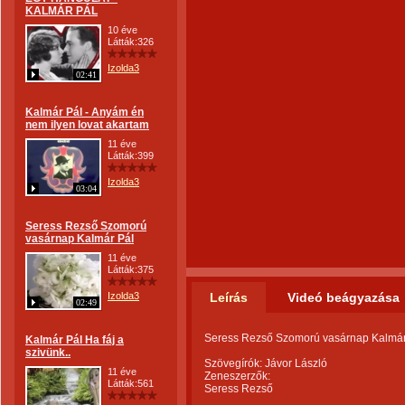
KALMÁR PÁL
10 éve
Látták:326
Izolda3
02:41
Kalmár Pál - Anyám én
nem ilyen lovat akartam
11 éve
Látták:399
Izolda3
03:04
Seress Rezső Szomorú
vasárnap Kalmár Pál
11 éve
Látták:375
Izolda3
Leírás
Videó beágyazása
02:49
Seress Rezső Szomorú vasárnap Kalmár
Kalmár Pál Ha fáj a
szivünk..
Szövegírók: Jávor László
11 éve
Zeneszerzők:
Látták:561
Seress Rezső