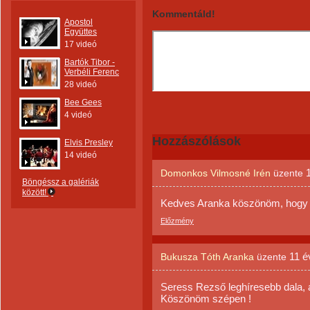
Kommentáld!
Apostol
Együttes
17 videó
Bartók Tibor -
Verbéli Ferenc
28 videó
Bee Gees
4 videó
Hozzászólások
Elvis Presley
14 videó
Domonkos Vilmosné Irén
üzente
Böngéssz a galériák
között!
Kedves Aranka köszönöm, hogy m
Előzmény
11 é
Bukusza Tóth Aranka
üzente
Seress Rezső leghíresebb dala, a
Köszönöm szépen !