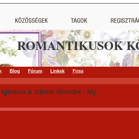
ROMANTIKUSOK K
k
Blog
Fórum
Linkek
Friss
 Iglesias & Stevie Wonder - My