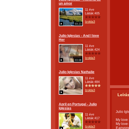
un amor
11 éve
Látták:405
Izolda3
03:23
Julio Iglesias - And I love
Her
11 éve
Látták:424
Izolda3
03:08
Julio Iglesias Nathalie
11 éve
Látták:484
Izolda3
Leírá
April en Portugal - Julio
Iglesias
Julio Ig
11 éve
Látták:417
My love 
My love 
Izolda3
If anyon