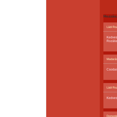
Hozzás
Ládi Roz
Kedves
Rozália
Madarás
Csodas
Ládi Roz
Kedves
Domonko