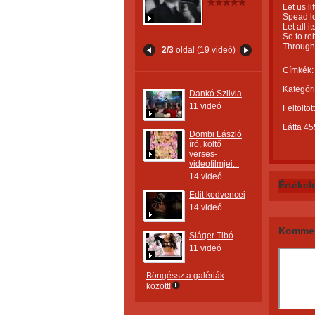
Let us l
Spead lo
Let all i
So to reb
Through 
2/3
oldal (19 videó)
Címkék:
Kategóri
Dankó Szilvia
11 videó
Feltöltöt
Látta 45
Dombi László
író, költő
verses-
videofilmjei...
14 videó
Értékel
Edit kedvencei
14 videó
Kommen
Sláger Tibó
11 videó
Böngéssz a galériák
között!