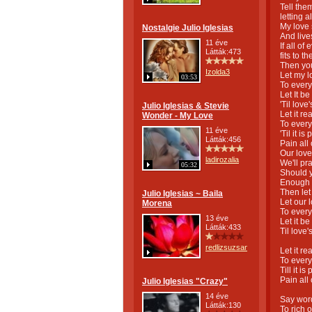
Tell the
letting 
My love 
Nostalgie Julio Iglesias
And live
11 éve
If all o
Látták:473
fits to t
Then you
Izolda3
Let my l
03:53
To every
Let It be
'Til love'
Julio Iglesias & Stevie
Let it re
Wonder - My Love
To every
11 éve
'Til it i
Látták:456
Pain all
Our love
ladirozalia
We'll pr
05:32
Should 
Enough t
Then let
Julio Iglesias ~ Baila
Let our 
Morena
To every
13 éve
Let it be
Látták:433
Til love'
redlizsuzsanna
Let it re
To every
Till it i
Pain all
Julio Iglesias "Crazy"
14 éve
Say word
Látták:130
To rich o