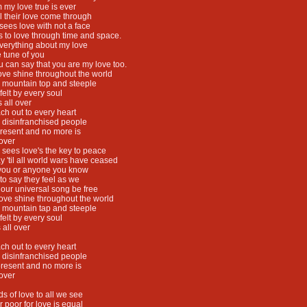
m my love true is ever
all their love come through
sees love with not a face
s to love through time and space.
f everything about my love
he tune of you
 can say that you are my love too.
ove shine throughout the world
 mountain top and steeple
 felt by every soul
s all over
ach out to every heart
 disinfranchised people
s present and no more is
 over
 sees love's the key to peace
ay 'til all world wars have ceased
you or anyone you know
o say they feel as we
 our universal song be free
love shine throughout the world
 mountain tap and steeple
 felt by every soul
s all over
ach out to every heart
 disinfranchised people
s present and no more is
 over
s of love to all we see
r poor for love is equal