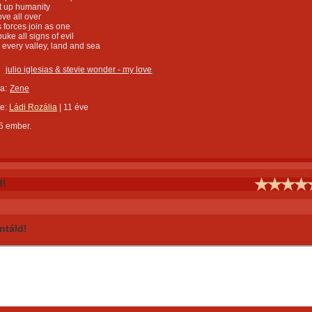
ift up humanity
ve all over
ts forces join as one
uke all signs of evil
every valley, land and sea
julio iglesias & stevie wonder - my love
a:
Zene
te:
Ládi Rozália
|
11 éve
5 ember.
d!
táld!