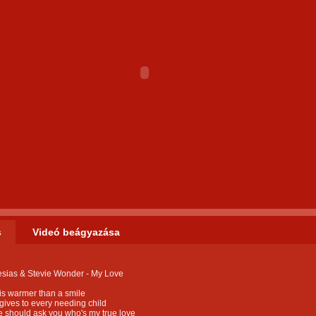
s
Videó beágyazása
lesias & Stevie Wonder - My Love
is warmer than a smile
gives to every needing child
e should ask you who's my true love