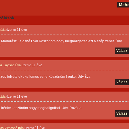
zólások
11 éve
ália
üzente
 Madarász Lajosné Éva! Köszönöm hogy meghallgattad ezt a szép zenét. Üdv.
.
Válasz
11 éve
z Lajosné Éva
üzente
zép felvételek , kellemes zene.Köszönöm Irénke. Üdv.Éva
Válasz
11 éve
ália
üzente
 Irénke köszönöm hogy meghallgattad. Üdv. Rozália.
Válasz
11 éve
s Vilmosné Irén
üzente