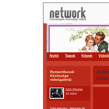
Nyitó
Tagok
Képek
Videó
Julio
Romantikusok
Közössége
Love
videógalériái
Julio Iglesias
19 videó
Julio Iglesias - Historia de