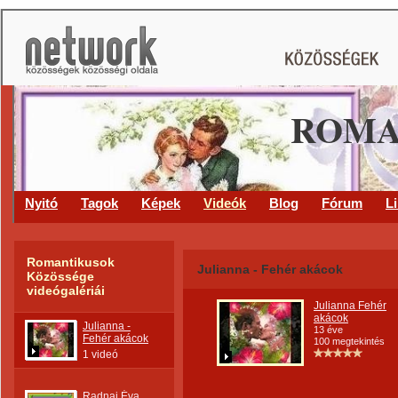
ROMA
Nyitó
Tagok
Képek
Videók
Blog
Fórum
L
Romantikusok
Julianna - Fehér akácok
Közössége
videógalériái
Julianna Fehér
akácok
Julianna -
13 éve
Fehér akácok
100 megtekintés
1 videó
Radnai Éva