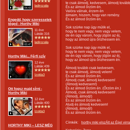
te csak álmodj, kedvesem, álmodj tovább
ladirozalia
És az álmod őrzöm én.
04:43
Valóra válnak, érzem én
álmaim, hiszem, hogy van remény.
És az álmod őrzöm én.
Engedd, hogy szeresselek
téged - Horthy Miki
Sok szürke nap úgy múlik el,
11 éve
hogy te nem vagy, nem vagy velem,
Látták:316
de én úgy várom, hogy jöjjön az éj,
hogy az álmod újra őrizhessem én.
ladirozalia
03:47
Sok szürke nap úgy múlik el,
hogy te nem vagy, nem vagy velem,
de én úgy várom, hogy jöjjön az éj,
Horthy Miki... Férfi szív
hogy az álmod újra őrizhessem én.
12 éve
Látták:439
Álmodj tovább csak kedvesem,
te csak álmodj, álmodj velem!
Izolda3
És az álmod őrzöm én.
Álmodj csak, álmodj kedvesem!
(Álmodj kedvesem!)
És az álmod őrzöm én. (Őrzöm én.)
Ott fogsz majd sírni -
Álmodj, csak álmodj kedvesem!
Horthy Miki
(Álmodj, álmodj!)
12 éve
És az álmod őrzöm én.
Látták:400
Aludj és álmodj kedvesem!
(Álmodj, álmodj!)
Izolda3
És az álmod őrzöm én.
Címkék:
horthy miki elszÁlt az Éjjel virr
HORTHY MIKI -- LESZ MÉG
..