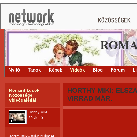
ROMA
Nyitó
Tagok
Képek
Videók
Blog
Fórum
L
HORTHY MIKI: ELSZÁ
Romantikusok
Közössége
VIRRAD MÁR.
videógalériái
Horthy Miki
20 videó
Horthy Miki- Miért múlik el