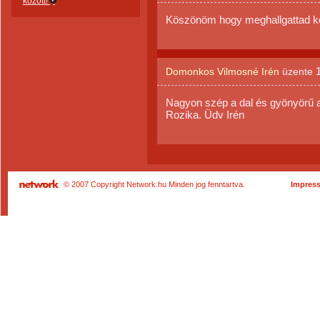
között!
Köszönöm hogy meghallgattad ke
Domonkos Vilmosné Irén
üzente
Nagyon szép a dal és gyönyörű 
Rozika. Üdv Irén
© 2007 Copyright Network.hu Minden jog fenntartva.
Impres