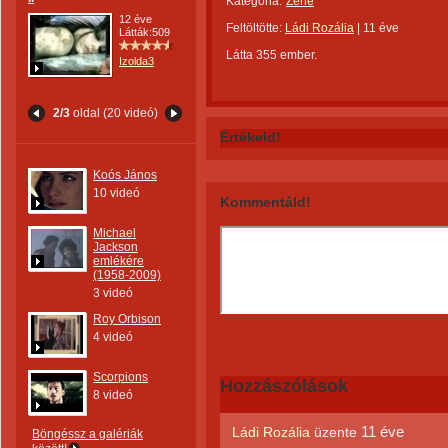
Kategória:
Zene
12 éve
Feltöltötte:
Ládi Rozália
|
11 éve
Látták:509
Látta 355 ember.
Izolda3
2/3
oldal (20 videó)
Értékeld!
Koós János
10 videó
Kommentáld!
Michael
Jackson
emlékére
(1958-2009)
3 videó
Roy Orbison
4 videó
Scorpions
Hozzászólások
8 videó
11 éve
Ládi Rozália
üzente
Böngéssz a galériák