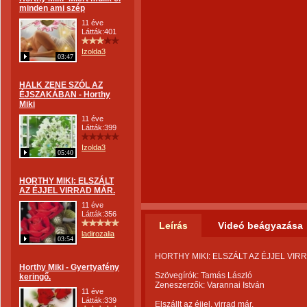
minden ami szép
11 éve
Látták:401
Izolda3
03:47
HALK ZENE SZÓL AZ
ÉJSZAKÁBAN - Horthy
Miki
11 éve
Látták:399
Izolda3
05:40
HORTHY MIKI: ELSZÁLT
AZ ÉJJEL VIRRAD MÁR.
11 éve
Látták:356
Leírás
Videó beágyazása
ladirozalia
03:54
HORTHY MIKI: ELSZÁLT AZ ÉJJEL VIR
Horthy Miki - Gyertyafény
Szövegírók: Tamás László
keringő.
Zeneszerzők: Varannai István
11 éve
Látták:339
Elszállt az éjjel, virrad már,