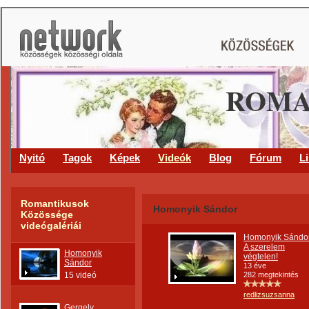
ROMA
Nyitó
Tagok
Képek
Videók
Blog
Fórum
L
Romantikusok
Homonyik Sándor
Közössége
videógalériái
Homonyik Sándor
A szerelem
Homonyik
végtelen!
Sándor
13 éve
15 videó
282 megtekintés
redlizsuzsanna
Gergely