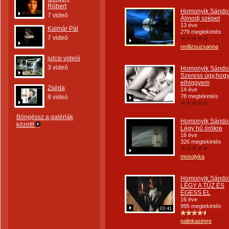
Róbert
Homonyik Sándor
7 videó
Álmodj szépet
13 éve
Kalmár Pál
279 megtekintés
7 videó
redlizsuzsanna
julcsi videói
3 videó
Homonyik Sándo
Szeress úgy,hog
elhiggyem
Zséda
14 éve
78 megtekintés
8 videó
Böngéssz a galériák
Homonyik Sándor
között!
Légy hű örökre
16 éve
326 megtekintés
mosolyka
Homonyik Sándor
LÉGY A TŰZ ÉS
ÉGESS EL
16 éve
995 megtekintés
03:41
palinkasimre