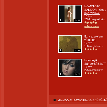
HOMONYIK
SÁNDOR - Good
bye my love
16 éve
2092 megtekintés
04:39
palinkasimre
Ez a szerelem
végtelen
17 éve
186 megtekintés
04:18
Homonyik
SándorSírj!.flvAT
17 éve
275 megtekintés
04:07
VISSZA A(Z) ROMANTIKUSOK KÖZÖS