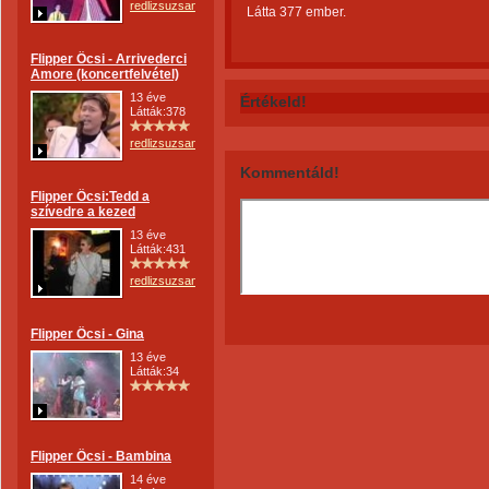
redlizsuzsanna
Látta 377 ember.
Flipper Öcsi - Arrivederci
Amore (koncertfelvétel)
13 éve
Értékeld!
Látták:378
redlizsuzsanna
Kommentáld!
Flipper Öcsi:Tedd a
szívedre a kezed
13 éve
Látták:431
redlizsuzsanna
Flipper Öcsi - Gina
13 éve
Látták:34
Flipper Öcsi - Bambina
14 éve