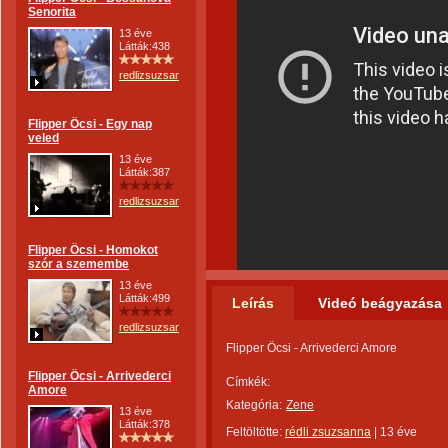
Senorita
13 éve
Látták:438
redlizsuzsanna
Flipper Öcsi - Egy nap
veled
13 éve
Látták:387
redlizsuzsanna
Flipper Öcsi - Homokot
szór a szemembe
13 éve
Látták:499
Leírás
Videó beágyazása
redlizsuzsanna
Flipper Öcsi - Arrivederci Amore
Flipper Öcsi - Arrivederci
Címkék:
Amore
Kategória:
Zene
13 éve
Látták:378
Feltöltötte:
rédli zsuzsanna
|
13 éve