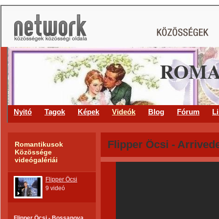
ROMA
Nyitó
Tagok
Képek
Videók
Blog
Fórum
L
Flipper Öcsi - Arrive
Romantikusok
Közössége
videógalériái
Flipper Öcsi
9 videó
Flipper Öcsi - Bossanova