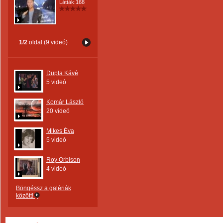
Látták:168
1/2
oldal (9 videó)
Dupla Kávé
5 videó
Komár László
20 videó
Mikes Éva
5 videó
Roy Orbison
4 videó
Böngéssz a galériák
között!