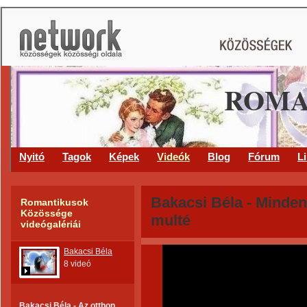
ROMA
Nyitó
Tagok
Képek
Videók
Blog
Fórum
L
Bakacsi Béla - Minden
Romantikusok
Közössége
multé
videógalériái
Bakacsi Béla
8 videó
Bakacsi Béla - Az otthon