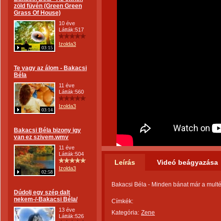
zöld füvén (Green Green
Grass Of House)
10 éve
Látták:517
Izolda3
03:15
Te vagy az álom - Bakacsi
Béla
11 éve
Látták:560
Izolda3
03:14
Bakacsi Béla bizony igy
van ez szivem.wmv
11 éve
Látták:504
Leírás
Videó beágyazása
Izolda3
02:58
Bakacsi Béla - Minden bánat már a mult
Dúdolj egy szép dalt
nekem-/-Bakacsi Béla/
Címkék:
13 éve
Kategória:
Zene
Látták:526