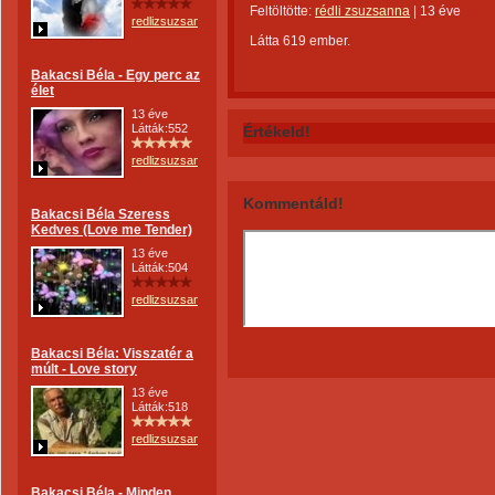
Feltöltötte:
rédli zsuzsanna
|
13 éve
redlizsuzsanna
Látta 619 ember.
Bakacsi Béla - Egy perc az
élet
13 éve
Látták:552
Értékeld!
redlizsuzsanna
Kommentáld!
Bakacsi Béla Szeress
Kedves (Love me Tender)
13 éve
Látták:504
redlizsuzsanna
Bakacsi Béla: Visszatér a
múlt - Love story
13 éve
Látták:518
redlizsuzsanna
Bakacsi Béla - Minden