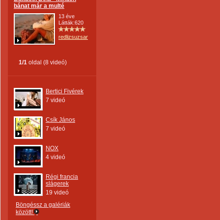
bánat már a multé
13 éve
Látták:620
redlizsuzsanna
1/1
oldal (8 videó)
Bertici Fivérek
7 videó
Csík János
7 videó
NOX
4 videó
Régi francia
slágerek
19 videó
Böngéssz a galériák
között!