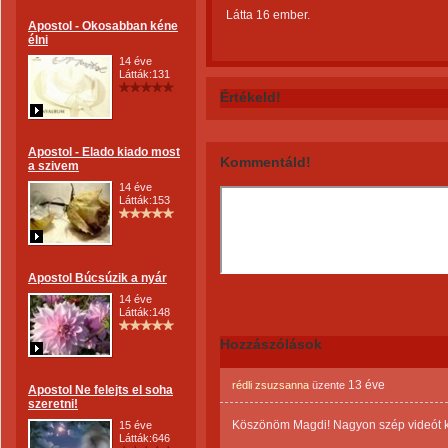
Látta 16 ember.
Apostol - Okosabban kéne
élni
14 éve
Látták:131
Értékeld!
Apostol - Elado kiado most
Kommentáld!
a szivem
14 éve
Látták:153
Apostol Búcsúzik a nyár
14 éve
Látták:148
Hozzászólások
13 éve
rédli zsuzsanna
üzente
Apostol Ne felejts el soha
szeretni!
Köszönöm Magdi! Nagyon szép videót ké
15 éve
Látták:646