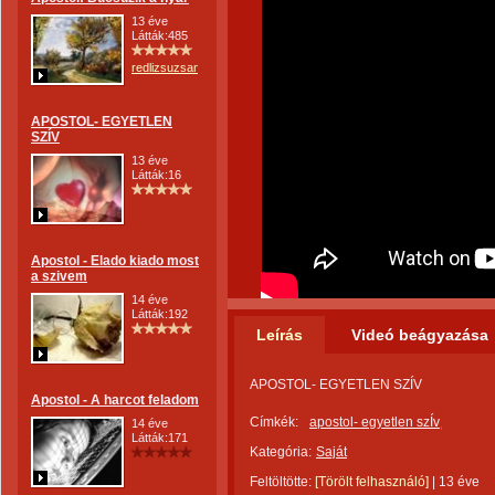
13 éve
Látták:485
redlizsuzsanna
APOSTOL- EGYETLEN
SZÍV
13 éve
Látták:16
Apostol - Elado kiado most
a szivem
14 éve
Látták:192
Leírás
Videó beágyazása
APOSTOL- EGYETLEN SZÍV
Apostol - A harcot feladom
Címkék:
apostol- egyetlen szÍv
14 éve
Látták:171
Kategória:
Saját
Feltöltötte:
[Törölt felhasználó]
|
13 éve