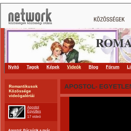
ROMA
Nyitó
Tagok
Képek
Videók
Blog
Fórum
L
APOSTOL- EGYETLEN
Romantikusok
Közössége
videógalériái
Apostol
Együttes
17 videó
Apostol: Búcsúzik a nyár