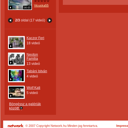
Vicuska55
00:05
2/3
oldal (17 videó)
Kaczor Feri
18 videó
Neoton
Família
13 videó
Tabáni István
4 videó
Wolf Kati
5 videó
Böngéssz a galériák
között!
© 2007 Copyright Network.hu Minden jog fenntartva.
Impres