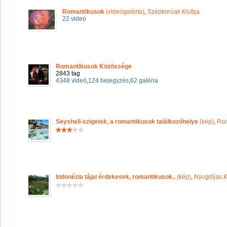
Romantikusok
(videógaléria)
,
Szépkorúak Klubja
22 videó
Romantikusok Közössége
2843 tag
4348 videó
,
124 bejegyzés
,
62 galéria
Seyshell-szigetek, a romantikusok találkozóhelye
(kép)
,
Rom
Indonézia tájai érdekesek, romantikusok..
(kép)
,
Nyugdíjas 