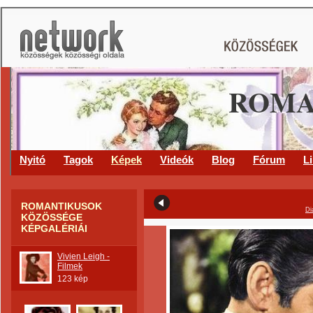
ROMA
Nyitó
Tagok
Képek
Videók
Blog
Fórum
L
ROMANTIKUSOK
Di
KÖZÖSSÉGE
KÉPGALÉRIÁI
Vivien Leigh -
Filmek
123 kép