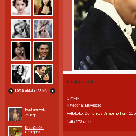
Elfújta a szél
10/16
oldal (123 kép)
Címkék:
Kategória:
Művészet
Festmények
Feltöltötte:
Domonkos Vilmosné Irén
|
11 
29 kép
Látta 273 ember.
Köszöntők -
Ünnepek