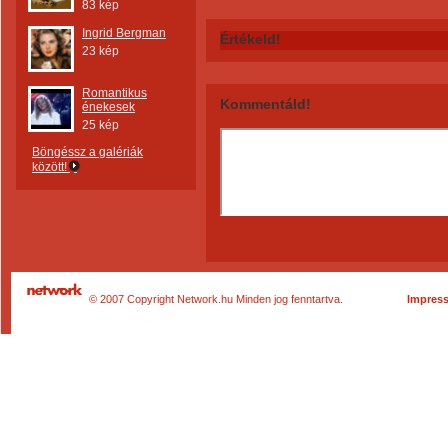
83 kép
Ingrid Bergman
Értékeld!
23 kép
Romantikus
Kommentáld!
énekesek
25 kép
Böngéssz a galériák
között!
© 2007 Copyright Network.hu Minden jog fenntartva.
Impres