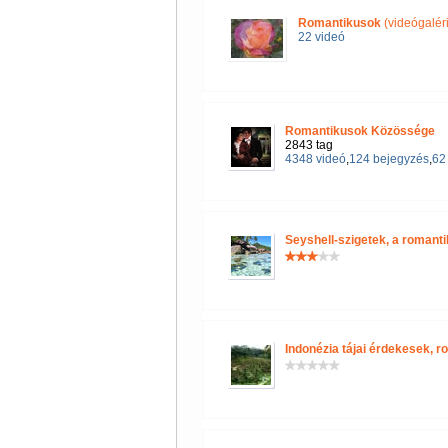
Romantikusok
(videógalér
22 videó
Romantikusok Közössége
2843 tag
4348 videó
,
124 bejegyzés
,
62 
Seyshell-szigetek, a romant
Indonézia tájai érdekesek, r