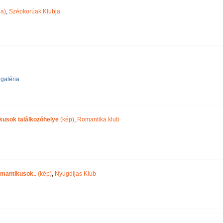
ia)
,
Szépkorúak Klubja
galéria
ikusok találkozóhelye
(kép)
,
Romantika klub
omantikusok..
(kép)
,
Nyugdíjas Klub