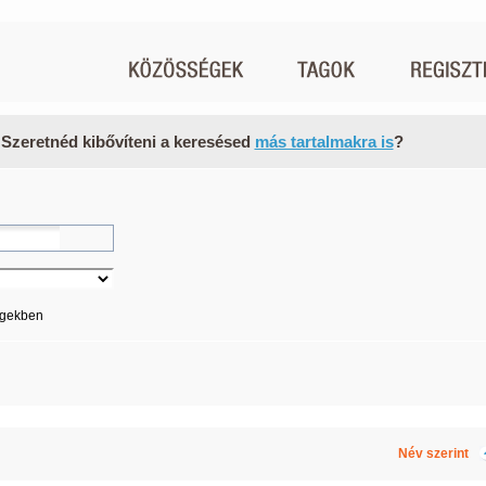
 Szeretnéd kibővíteni a keresésed
más tartalmakra is
?
égekben
Név szerint