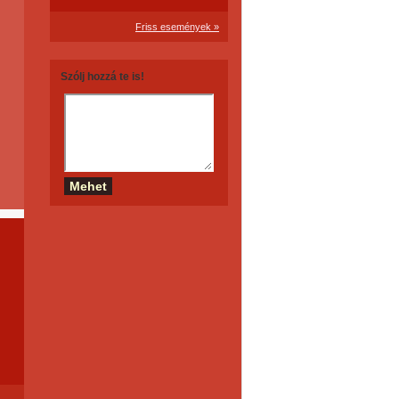
Friss események »
Szólj hozzá te is!