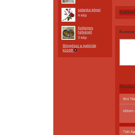
satanka képei
Értékel
4 kép
Kellemes
Kommen
hétvégét
3 kép
Böngéssz a galériák
között!
Hozzás
Bíró Tib
ebben a
Tóth Ág