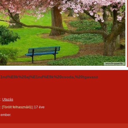
E1nd%E9k%20aj%E1nd%E9k%20csoda,%20tgavasz
:
Utazás
e:
[Törölt felhasználó]
|
17 éve
 ember.