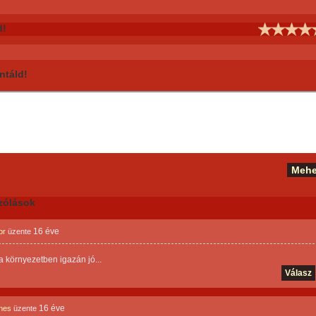
d!
táld!
zólások
16 éve
or
üzente
 környezetben igazán jó...
Válasz
16 éve
nes
üzente