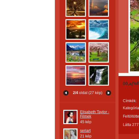
00,aj%
2/4
oldal (27 kép)
Címkék:
Kategória
Elisabeth Taylor -
Filmek
Feltöltött
45 kép
Látta 277
seriart
21 kép