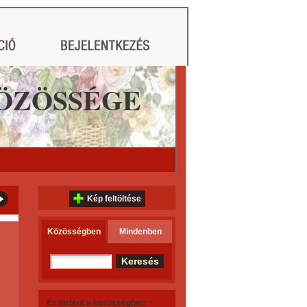
ÖZÖSSÉGE
Kép feltöltése
Közösségben
Mindenben
Ez történt a közösségben: