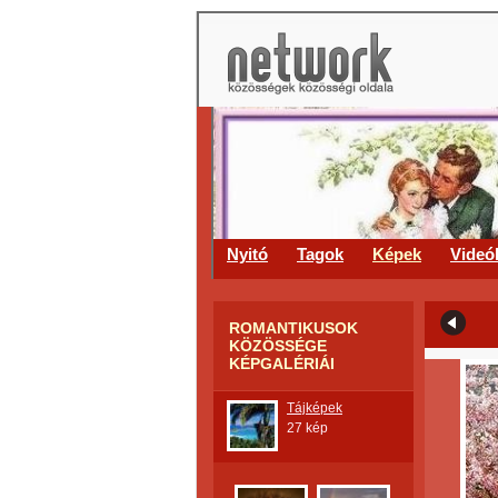
Nyitó
Tagok
Képek
Videó
ROMANTIKUSOK
KÖZÖSSÉGE
KÉPGALÉRIÁI
Tájképek
27 kép