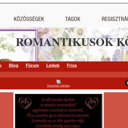
ROMANTIKUSOK K
k
Blog
Fórum
Linkek
Friss
Diavetítés indítása