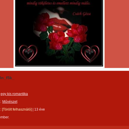
0n_f5k_
egy kis romantika
:
Művészet
e:
[Törölt felhasználó]
|
13 éve
ember.