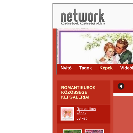
Nyitó
Tagok
Képek
Videó
ROMANTIKUSOK
KÖZÖSSÉGE
KÉPGALÉRIÁI
Romantikus
képek
63 kép