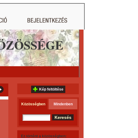
ÖZÖSSÉGE
Kép feltöltése
Közösségben
Mindenben
Ez történt a közösségben: