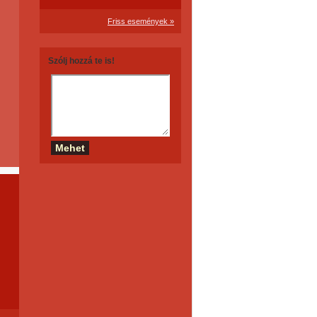
Friss események »
Szólj hozzá te is!