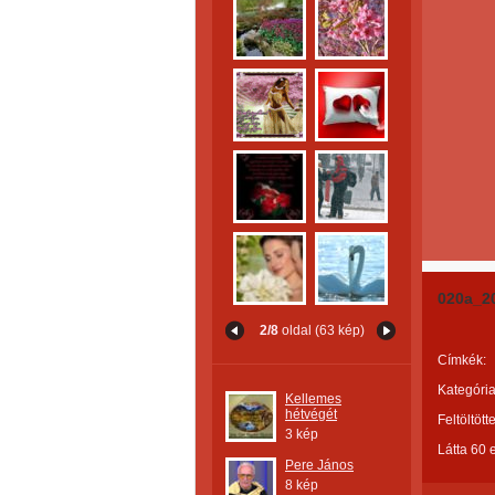
020a_2
2/8
oldal (63 kép)
Címkék:
Kategória
Kellemes
hétvégét
Feltöltött
3 kép
Látta 60 
Pere János
8 kép