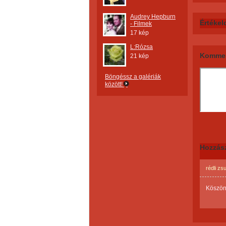
Audrey Hepburn
Értékel
- Filmek
17 kép
L:Rózsa
Kommen
21 kép
Böngéssz a galériák
között!
Hozzás
rédli z
Köszönö