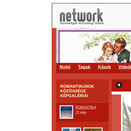
Nyitó
Tagok
Képek
Videó
ROMANTIKUSOK
KÖZÖSSÉGE
KÉPGALÉRIÁI
ROMANTIKA
22 kép