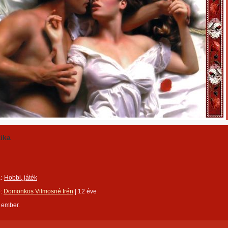
ika
:
Hobbi, játék
e:
Domonkos Vilmosné Irén
|
12 éve
 ember.