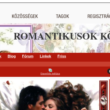
ROMANTIKUSOK K
k
Blog
Fórum
Linkek
Friss
Diavetítés indítása