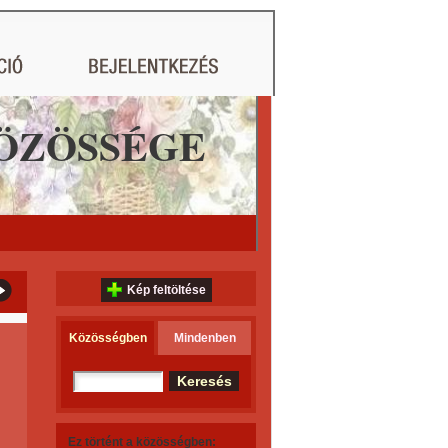
ÖZÖSSÉGE
Kép feltöltése
Közösségben
Mindenben
Ez történt a közösségben: