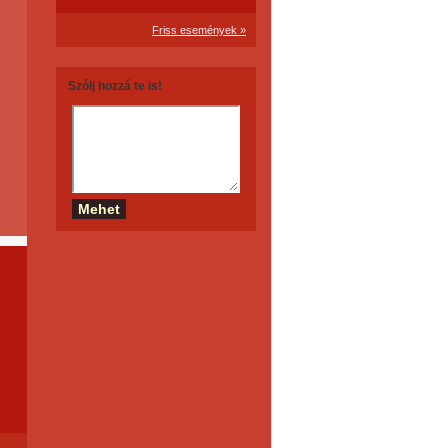
Friss események »
Szólj hozzá te is!