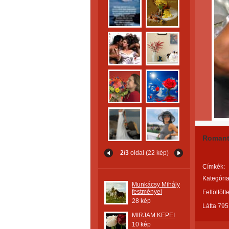
Romant
2/3
oldal (22 kép)
Címkék:
Kategória
Munkácsy Mihály
festményei
Feltöltött
28 kép
Látta 795
MIRJAM KEPEI
10 kép