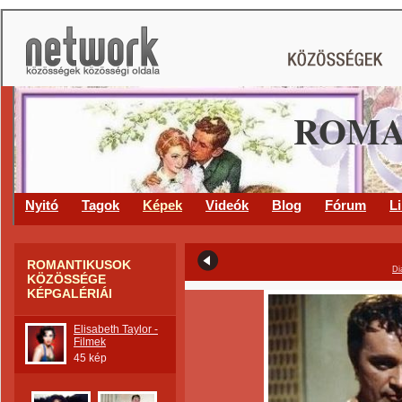
ROMA
Nyitó
Tagok
Képek
Videók
Blog
Fórum
L
ROMANTIKUSOK
Di
KÖZÖSSÉGE
KÉPGALÉRIÁI
Elisabeth Taylor -
Filmek
45 kép