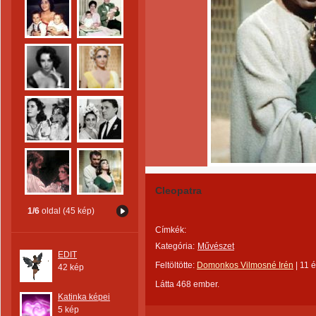
Cleopatra
1/6
oldal (45 kép)
Címkék:
Kategória:
Művészet
EDIT
Feltöltötte:
Domonkos Vilmosné Irén
|
11 
42 kép
Látta 468 ember.
Katinka képei
5 kép