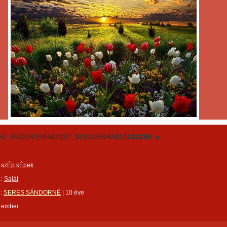
51_450204198462037_5291185948821683280_n
szÉp kÉpek
:
Saját
e:
SERES SÁNDORNÉ
|
10 éve
 ember.