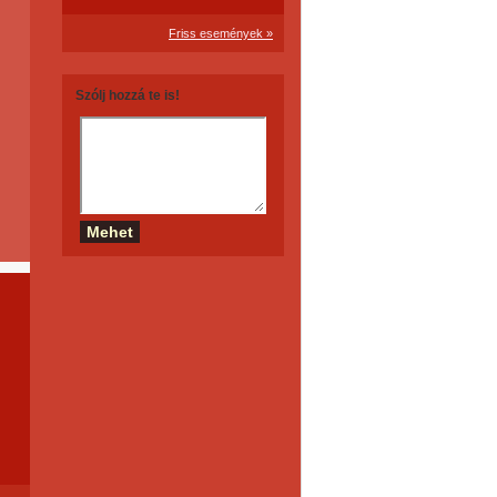
Friss események »
Szólj hozzá te is!