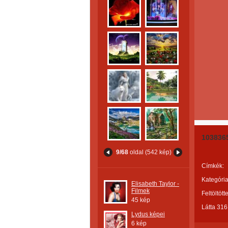
103836
9/68
oldal (542 kép)
Címkék:
Kategória
Elisabeth Taylor -
Filmek
Feltöltött
45 kép
Látta 316
Lydus képei
6 kép