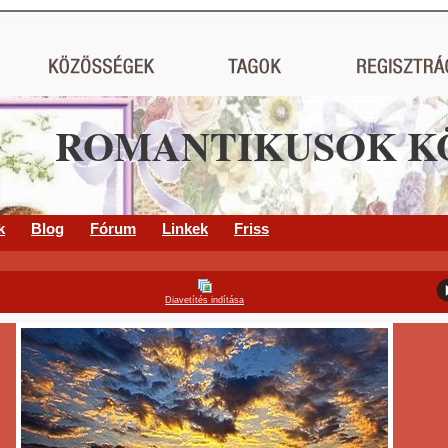
ROMANTIKUSOK K
k
Blog
Fórum
Linkek
Friss
Diavetítés indítása