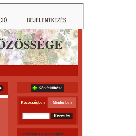
ÖZÖSSÉGE
Kép feltöltése
Közösségben
Mindenben
Ez történt a közösségben: