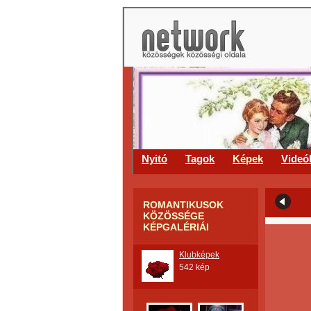
Nyitó
Tagok
Képek
Videó
ROMANTIKUSOK
KÖZÖSSÉGE
KÉPGALÉRIÁI
Klubképek
542 kép