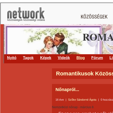
ROMA
Nyitó
Tagok
Képek
Videók
Blog
Fórum
L
Romantikusok Közöss
Nőnapról...
16 éve
|
Szőke Sándorné Ágota
|
0 hozzás
Nemzetközi nőnap - március 8.