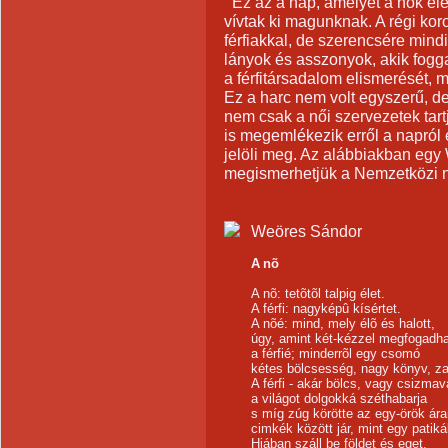
Ez az a nap, amelyet a nők el
vívtak ki magunknak. A régi ko
férfiakkal, de szerencsére mindi
lányok és asszonyok, akik fog
a férfitársadalom elismerését, 
Ez a harc nem volt egyszerű, de
nem csak a női szervezetek tar
is megemlékezik erről a napról
jelöli meg. Az alábbiakban egy
megismerhetjük a Nemzetközi nő
Weöres Sándor
A nõ
A nõ: tetõtõl talpig élet.
A férfi: nagyképû kísértet.
A nõé: mind, mely élõ és halott,
úgy, amint két-kézzel megfogadha
a férfié; minderrõl egy csomó
kétes bölcsesség, nagy könyv, z
A férfi - akár bölcs, vagy csizmav
a világot dolgokká széthabarja
s míg zúg körötte az egy-örök ár
cimkék között jár, mint egy patik
Hiában száll be földet és eget,