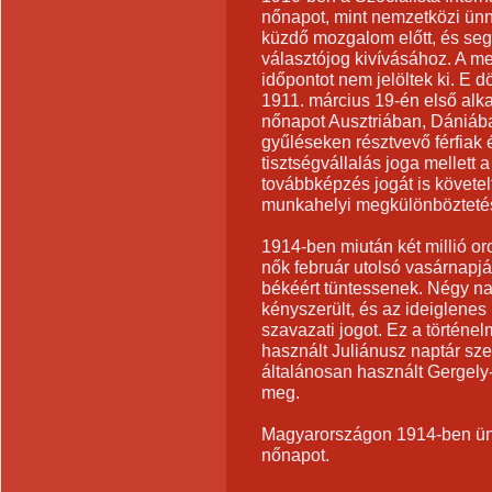
nőnapot, mint nemzetközi ünne
küzdő mozgalom előtt, és seg
választójog kivívásához. A 
időpontot nem jelöltek ki. E 
1911. március 19-én első al
nőnapot Ausztriában, Dániáb
gyűléseken résztvevő férfiak 
tisztségvállalás joga mellett
továbbképzés jogát is követel
munkahelyi megkülönbözteté
1914-ben miután két millió oro
nők február utolsó vasárnapjá
békéért tüntessenek. Négy n
kényszerült, és az ideiglene
szavazati jogot. Ez a történ
használt Juliánusz naptár szer
általánosan használt Gergely-
meg.
Magyarországon 1914-ben ün
nőnapot.