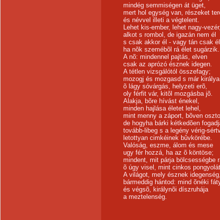
mindég semmiségen át üget,
mert hol egység van, részeket te
és névvel illeti a végtelent.
Lehet kis-ember, lehet nagy-vezér
alkot s rombol, de igazán nem él
s csak akkor él - vagy tán csak éln
ha nõk szemébõl rá élet sugárzik.
A nõ: mindennel pajtás, elven
csak az aprózó észnek idegen.
A tétlen vizsgálótól összefagy;
mozogj és mozgasd s már királya
õ lágy sóvárgás, helyzeti erõ,
oly férfit vár, kitõl mozgásba jõ.
Alakja, bõre hívást énekel,
minden hajlása életet lehel,
mint menny a záport, bõven oszt
de hogyha bárki kétkedõen fogadj
tovább-libeg s a legény vérig-sért
letottyan cimkéinek bûvkörébe.
Valóság, eszme, álom és mese
ugy fér hozzá, ha az õ köntöse;
mindent, mit párja bölcsességbe r
õ úgy visel, mint cinkos pongyolát
A világot, mely észnek idegenség
bármeddig hántod: mind õnéki fáty
és végsõ, királynõi díszruhája
a meztelenség.