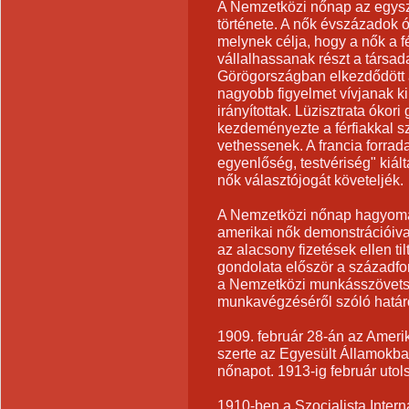
A Nemzetközi nőnap az egysze
története. A nők évszázadok 
melynek célja, hogy a nők a fé
vállalhassanak részt a társad
Görögországban elkezdődött 
nagyobb figyelmet vívjanak ki
irányítottak. Lüzisztrata ókor
kezdeményezte a férfiakkal 
vethessenek. A francia forra
egyenlőség, testvériség" kiált
nők választójogát követeljék.
A Nemzetközi nőnap hagyomán
amerikai nők demonstrációiva
az alacsony fizetések ellen t
gondolata először a századfor
a Nemzetközi munkásszövets
munkavégzéséről szóló határo
1909. február 28-án az Amerik
szerte az Egyesült Államokba
nőnapot. 1913-ig február utol
1910-ben a Szocialista Intern