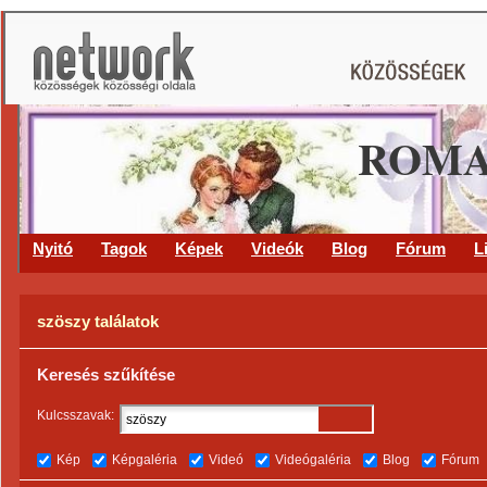
ROMA
Nyitó
Tagok
Képek
Videók
Blog
Fórum
L
szöszy találatok
Keresés szűkítése
Kulcsszavak:
Kép
Képgaléria
Videó
Videógaléria
Blog
Fórum