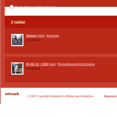
Csak ebben a közösségben
2 találat
Szöszy
(kép)
,
Kereslek
01-02-11_1322
(kép)
,
Romantikusok Közössége
© 2007 Copyright Network.hu Minden jog fenntartva.
Impress