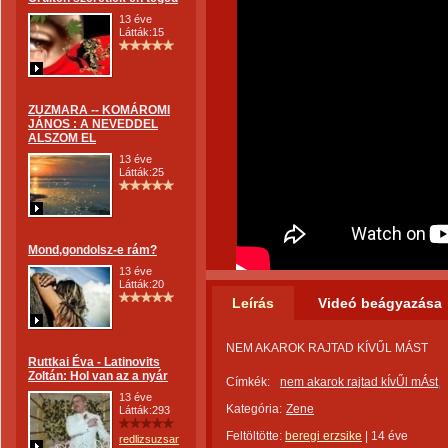
13 éve
Látták:15
ZUZMARA -- KOMÁROMI
JÁNOS : A NEVEDDEL
ALSZOM EL
13 éve
Látták:25
Mond,gondolsz-e rám?
13 éve
Látták:20
Leírás
Videó beágyazása
NEM AKAROK RAJTAD KÍVŰL MÁST
Ruttkai Éva - Latinovits
Zoltán: Hol van az a nyár
Címkék:
nem akarok rajtad kÍvŰl mÁst
13 éve
Kategória:
Zene
Látták:293
Feltöltötte:
beregi erzsike
|
14 éve
redlizsuzsanna