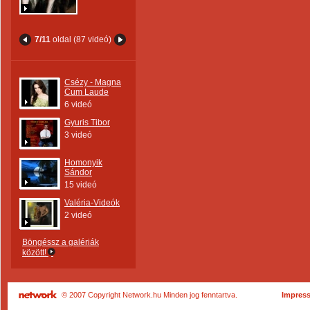
7/11
oldal (87 videó)
Csézy - Magna
Cum Laude
6 videó
Gyuris Tibor
3 videó
Homonyik
Sándor
15 videó
Valéria-Videók
2 videó
Böngéssz a galériák
között!
© 2007 Copyright Network.hu Minden jog fenntartva.
Impres