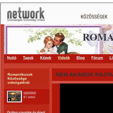
ROMA
Nyitó
Tagok
Képek
Videók
Blog
Fórum
L
NEM AKAROK RAJTA
Romantikusok
Közössége
videógalériái
szerelem
87 videó
Örülten szeretlek én téged