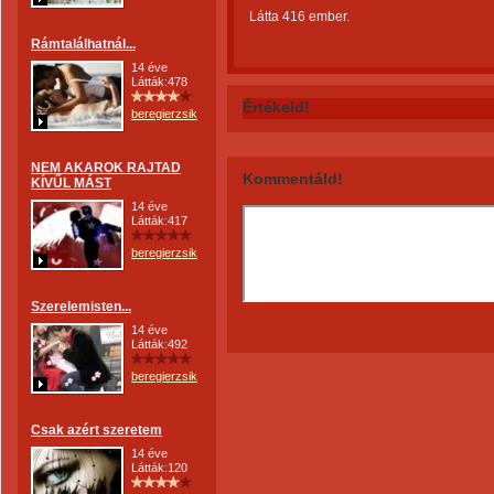
Látta 416 ember.
Rámtalálhatnál...
14 éve
Látták:478
Értékeld!
beregierzsike
NEM AKAROK RAJTAD
Kommentáld!
KÍVŰL MÁST
14 éve
Látták:417
beregierzsike
Szerelemisten...
14 éve
Látták:492
beregierzsike
Csak azért szeretem
14 éve
Látták:120