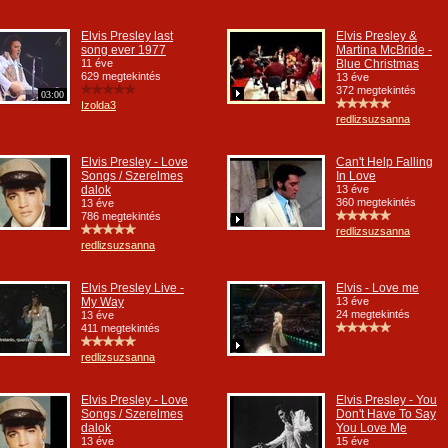
Elvis Presley last
Elvis Presley &
song ever 1977
Martina McBride -
11 éve
Blue Christmas
629 megtekintés
13 éve
372 megtekintés
03:00
Izolda3
redlizsuzsanna
Elvis Presley - Love
Can't Help Falling
Songs / Szerelmes
In Love
dalok
13 éve
360 megtekintés
13 éve
786 megtekintés
redlizsuzsanna
redlizsuzsanna
Elvis Presley Live -
Elvis - Love me
My Way
13 éve
24 megtekintés
13 éve
411 megtekintés
redlizsuzsanna
Elvis Presley - Love
Elvis Presley - You
Songs / Szerelmes
Don't Have To Say
dalok
You Love Me
13 éve
15 éve