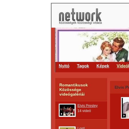
Nyitó
Tagok
Képek
Videó
Romantikusok
Elvis P
Közössége
videógalériái
Elvis Presley
14 videó
Lord