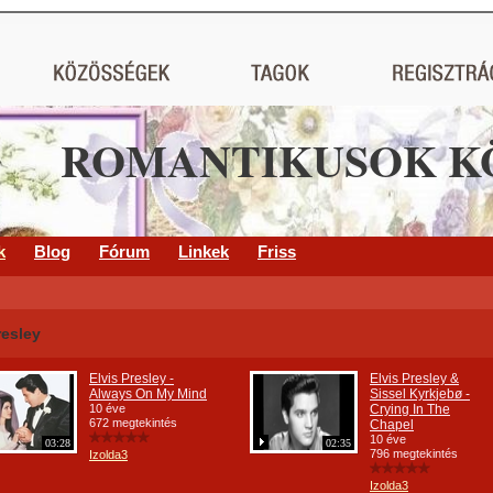
ROMANTIKUSOK K
k
Blog
Fórum
Linkek
Friss
resley
Elvis Presley -
Elvis Presley &
Always On My Mind
Sissel Kyrkjebø -
10 éve
Crying In The
672 megtekintés
Chapel
10 éve
03:28
02:35
796 megtekintés
Izolda3
Izolda3